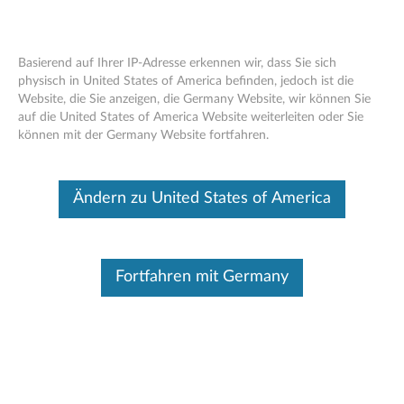
Basierend auf Ihrer IP-Adresse erkennen wir, dass Sie sich
physisch in United States of America befinden, jedoch ist die
Website, die Sie anzeigen, die Germany Website, wir können Sie
Microsoft System Center Configuration
Skip to content
auf die United States of America Website weiterleiten oder Sie
Manager (SCCM) und Microsoft
können mit der Germany Website fortfahren.
Deployment Toolkit (MDT) Paketindex
Dieser Beitrag wurde maschinell übersetzt. Für die englische
Ändern zu United States of America
Originalversion bitte hier klicken.
Fortfahren mit Germany
Für Informationen zu Microsoft System Center Configuration
Manager (SCCM) Updates und neuen
Produktinformationen, siehe die einzelnen Produktseiten auf
der Support-Website.
Zusätzliche Ressourcen