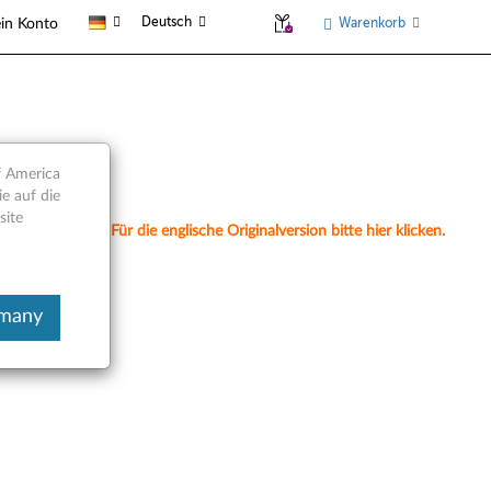
Deutsch
Warenkorb
in Konto
Teile
f America
e auf die
site
nell übersetzt. Für die englische Originalversion bitte hier klicken.
rmany