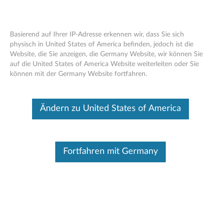
Basierend auf Ihrer IP-Adresse erkennen wir, dass Sie sich
physisch in United States of America befinden, jedoch ist die
Website, die Sie anzeigen, die Germany Website, wir können Sie
NETZKABEL-
Skip to content
auf die United States of America Website weiterleiten oder Sie
können mit der Germany Website fortfahren.
RÜCKRUF 2014
Ändern zu United States of America
Sprache:
Sehr geehrter Lenovo Kunde,
Fortfahren mit Germany
am 9. Dezember 2014 hat Lenovo in
Zusammenarbeit mit den zuständigen
Aufsichtsbehörden eine freiwillige weltweite
Rückruf- und Austauschaktion gestartet. Dieser
Rückruf betrifft AC-Netzkabel, die weltweit mit
Lenovo IdeaPad Computern ausgeliefert wurden.
Diese Computer wurden zwischen Februar 2011