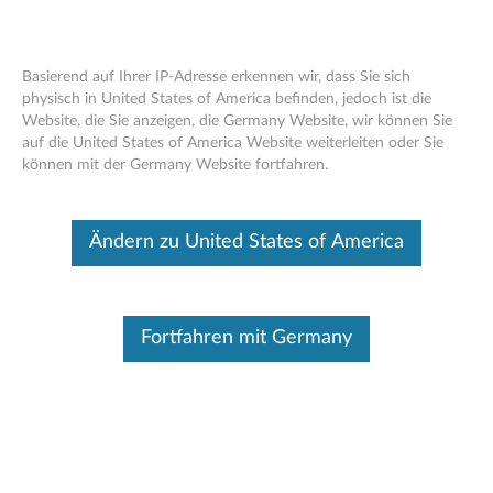
Basierend auf Ihrer IP-Adresse erkennen wir, dass Sie sich
physisch in United States of America befinden, jedoch ist die
Website, die Sie anzeigen, die Germany Website, wir können Sie
Skip to content
auf die United States of America Website weiterleiten oder Sie
Lenovo Servicepartner
können mit der Germany Website fortfahren.
oder Händler finden
Ändern zu United States of America
Anmerkung
:
Für Motorola Smartphone-Dienstleister
klicken sie
hier…
Fortfahren mit Germany
Land
Land