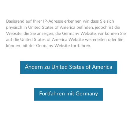
Basierend auf Ihrer IP-Adresse erkennen wir, dass Sie sich
physisch in United States of America befinden, jedoch ist die
Website, die Sie anzeigen, die Germany Website, wir können Sie
Skip to content
auf die United States of America Website weiterleiten oder Sie
können mit der Germany Website fortfahren.
Lenovo Base Utility for Windows
for Windows 10 (Version 1607 or
Ändern zu United States of America
later), 11 (Version 21H2 or later) -
ThinkPad
L
Fortfahren mit Germany
e
Verfügbare Treiber
n
Einzelne Downloads
o
Dateiname
Lenovo Base Utility for