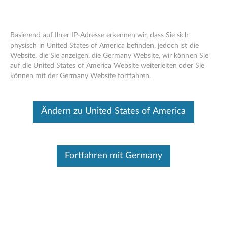
Basierend auf Ihrer IP-Adresse erkennen wir, dass Sie sich
physisch in United States of America befinden, jedoch ist die
Website, die Sie anzeigen, die Germany Website, wir können Sie
Skip to content
auf die United States of America Website weiterleiten oder Sie
können mit der Germany Website fortfahren.
TS3100 and TS3200 Tape Library
Microcode F01
Ändern zu United States of America
T
S
Verfügbare Treiber
Fortfahren mit Germany
3
Einzelne Downloads
1
Dateiname
Fixlist
0
Betriebssystem
Vom Betriebssystem
unabhängig
0