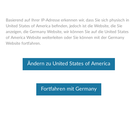
Basierend auf Ihrer IP-Adresse erkennen wir, dass Sie sich physisch in
United States of America befinden, jedoch ist die Website, die Sie
anzeigen, die Germany Website, wir können Sie auf die United States
Skip to content
of America Website weiterleiten oder Sie können mit der Germany
Website fortfahren.
Ende des Entwicklungs-Support
Your product may no longer be actively
supported by development (End of
Ändern zu United States of America
Development Support). Any resources provided
by Lenovo for such products are made available
“AS IS” and without warranties of any kind,
express or implied. In no case will Lenovo be
liable for the failure of any provided resources
Fortfahren mit Germany
to function as expected or intended and the
loss of, or damage to, data. To determine if your
product is still actively supported by
development, enter your serial number or
product type below.
Bitte
:
O
Pro
geben Sie
R
duk