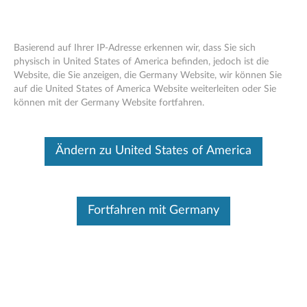
Basierend auf Ihrer IP-Adresse erkennen wir, dass Sie sich
physisch in United States of America befinden, jedoch ist die
Website, die Sie anzeigen, die Germany Website, wir können Sie
Thinkplus WL300 Bluetooth Silent
Skip to content
auf die United States of America Website weiterleiten oder Sie
Mouse – Übersicht und Ersatzteile
können mit der Germany Website fortfahren.
Dieser Beitrag wurde maschinell übersetzt. Für die englische
Originalversion bitte hier klicken.
Ändern zu United States of America
Fortfahren mit Germany