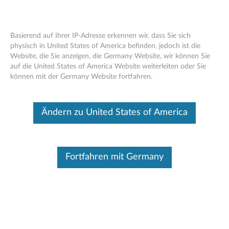
Basierend auf Ihrer IP-Adresse erkennen wir, dass Sie sich
physisch in United States of America befinden, jedoch ist die
Website, die Sie anzeigen, die Germany Website, wir können Sie
Lenovo M210 RGB-Gaming-Maus –
Skip to content
auf die United States of America Website weiterleiten oder Sie
Übersicht und Teile
können mit der Germany Website fortfahren.
Dieser Beitrag wurde maschinell übersetzt. Für die englische
Originalversion bitte hier klicken.
Ändern zu United States of America
Fortfahren mit Germany