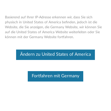
Basierend auf Ihrer IP-Adresse erkennen wir, dass Sie sich
physisch in United States of America befinden, jedoch ist die
Website, die Sie anzeigen, die Germany Website, wir können Sie
Lenovo Professionelle Bluetooth-Akku-
Skip to content
auf die United States of America Website weiterleiten oder Sie
Maus - Übersicht und Ersatzteile
können mit der Germany Website fortfahren.
Dieser Beitrag wurde maschinell übersetzt. Für die englische
Originalversion bitte hier klicken.
Ändern zu United States of America
Fortfahren mit Germany