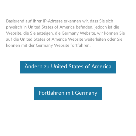
Basierend auf Ihrer IP-Adresse erkennen wir, dass Sie sich
physisch in United States of America befinden, jedoch ist die
Website, die Sie anzeigen, die Germany Website, wir können Sie
ThinkBook USB -C Micro Hub –
Skip to content
auf die United States of America Website weiterleiten oder Sie
Übersicht und Ersatzteile
können mit der Germany Website fortfahren.
Dieser Beitrag wurde maschinell übersetzt. Für die englische
Originalversion bitte hier klicken.
Ändern zu United States of America
Fortfahren mit Germany