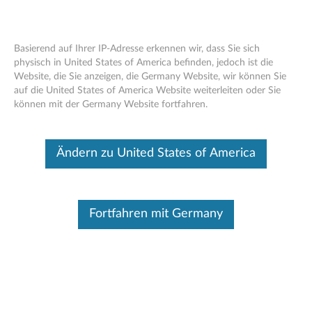
Basierend auf Ihrer IP-Adresse erkennen wir, dass Sie sich
physisch in United States of America befinden, jedoch ist die
Website, die Sie anzeigen, die Germany Website, wir können Sie
Lenovo 540 USB -C Wireless Compact
Skip to content
auf die United States of America Website weiterleiten oder Sie
Mouse - Übersicht und Serviceteile
können mit der Germany Website fortfahren.
Dieser Beitrag wurde maschinell übersetzt. Für die englische
Originalversion bitte hier klicken.
Ändern zu United States of America
Fortfahren mit Germany
Überblick
Mit einer Auswahl an Farben ist die Lenovo 540 USB C