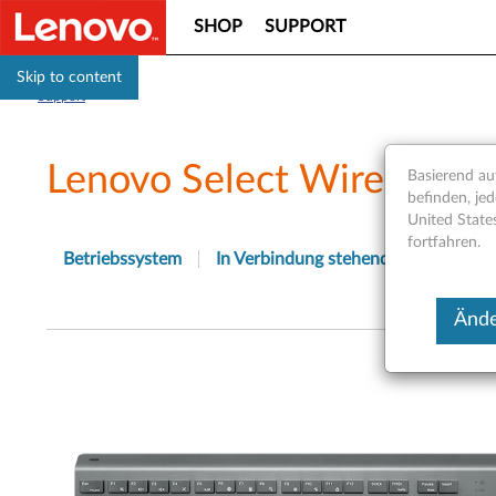
SHOP
SUPPORT
Skip to content
Support
Lenovo Select Wireless M
Basierend auf
befinden, jed
United State
fortfahren.
Betriebssystem
In Verbindung stehende Artikel
Ände