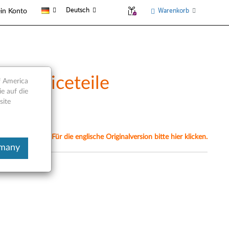
Deutsch
Warenkorb
in Konto
 Serviceteile
f America
e auf die
site
nell übersetzt. Für die englische Originalversion bitte hier klicken.
rmany