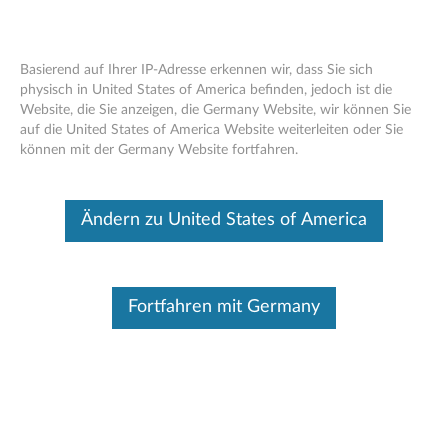
Basierend auf Ihrer IP-Adresse erkennen wir, dass Sie sich
physisch in United States of America befinden, jedoch ist die
Website, die Sie anzeigen, die Germany Website, wir können Sie
Lenovo Go USB -C Laptop-Powerbank
Skip to content
auf die United States of America Website weiterleiten oder Sie
(20000 mAh) – Übersicht und
können mit der Germany Website fortfahren.
Serviceteile
Dieser Beitrag wurde maschinell übersetzt. Für die englische
Ändern zu United States of America
Originalversion bitte hier klicken.
Fortfahren mit Germany