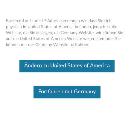
Basierend auf Ihrer IP-Adresse erkennen wir, dass Sie sich
physisch in United States of America befinden, jedoch ist die
Website, die Sie anzeigen, die Germany Website, wir können Sie
Lenovo drahtlose VoIP-
Skip to content
auf die United States of America Website weiterleiten oder Sie
Freisprecheinrichtung
können mit der Germany Website fortfahren.
Dieser Beitrag wurde maschinell übersetzt. Für die englische
Originalversion bitte hier klicken.
Ändern zu United States of America
Fortfahren mit Germany