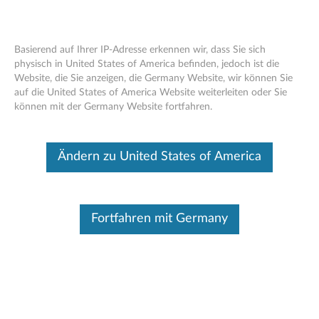
Basierend auf Ihrer IP-Adresse erkennen wir, dass Sie sich
physisch in United States of America befinden, jedoch ist die
Website, die Sie anzeigen, die Germany Website, wir können Sie
Übersicht - Lenovo Smart LED Lightstrip
Skip to content
auf die United States of America Website weiterleiten oder Sie
( Lenovo SE-241S)
können mit der Germany Website fortfahren.
Dieser Beitrag wurde maschinell übersetzt. Für die englische
Originalversion bitte hier klicken.
Ändern zu United States of America
Lenovo Smart LED Lightstrip
Fortfahren mit Germany
Lenovo SE-241S