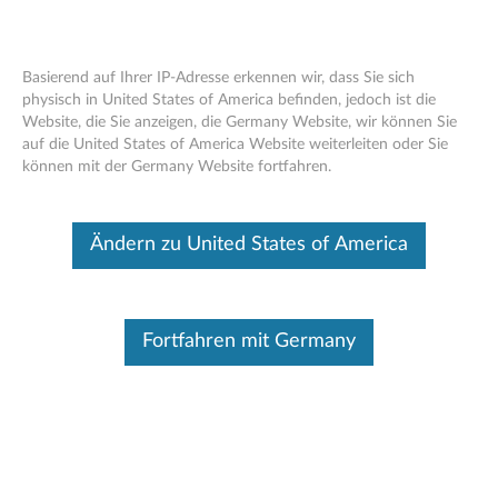
Basierend auf Ihrer IP-Adresse erkennen wir, dass Sie sich
physisch in United States of America befinden, jedoch ist die
Website, die Sie anzeigen, die Germany Website, wir können Sie
Lenovo IdeaPad Gaming M100 RGB-
Skip to content
auf die United States of America Website weiterleiten oder Sie
Maus – Übersicht und Serviceteile
können mit der Germany Website fortfahren.
Dieser Beitrag wurde maschinell übersetzt. Für die englische
Originalversion bitte hier klicken.
Ändern zu United States of America
Fortfahren mit Germany