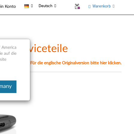
Deutsch
Warenkorb
in Konto
d Serviceteile
f America
e auf die
site
nell übersetzt. Für die englische Originalversion bitte hier klicken.
rmany