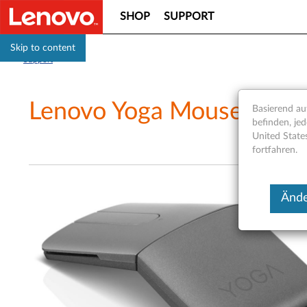
SHOP
SUPPORT
Skip to content
Support
Lenovo Yoga Mouse mit La
Basierend auf
befinden, jed
United State
fortfahren.
Ände