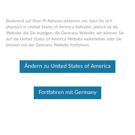
Basierend auf Ihrer IP-Adresse erkennen wir, dass Sie sich
physisch in United States of America befinden, jedoch ist die
Website, die Sie anzeigen, die Germany Website, wir können Sie
Lenovo 14 "Laptop Ultra Slim
Skip to content
auf die United States of America Website weiterleiten oder Sie
Schutzhülle
können mit der Germany Website fortfahren.
Dieser Beitrag wurde maschinell übersetzt. Für die englische
Originalversion bitte hier klicken.
Ändern zu United States of America
Überblick
Fortfahren mit Germany
Lenovo Ultra Slim Sleeve ist für ultraflache und abnehmbare
Notebooks von Lenovo konzipiert. Strapazierfähiger und
weicher Stoff mit drei verfügbaren Taschen. Diese Hülle
eignet sich besonders für das Tragen und den Schutz des
täglichen Notebooks. Einzigartiges und stilvolles Design
verbinden guten Geschmack mit hoher Qualität