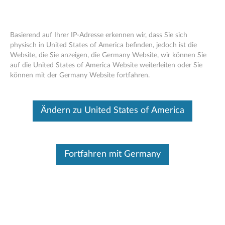
Basierend auf Ihrer IP-Adresse erkennen wir, dass Sie sich
physisch in United States of America befinden, jedoch ist die
Website, die Sie anzeigen, die Germany Website, wir können Sie
Nvidia Quadro P600 2 GB GDDR5 Mini-
Skip to content
auf die United States of America Website weiterleiten oder Sie
DisplayPort-Grafikkarte mit 4
können mit der Germany Website fortfahren.
Anschlüssen - Niedrigprofil
(4X60N86658)
Ändern zu United States of America
Betriebssystem
IN VERBINDUNG STEHENDE ARTIKEL
Dieser Beitrag wurde maschinell übersetzt. Für die englische
Fortfahren mit Germany
Originalversion bitte hier klicken.