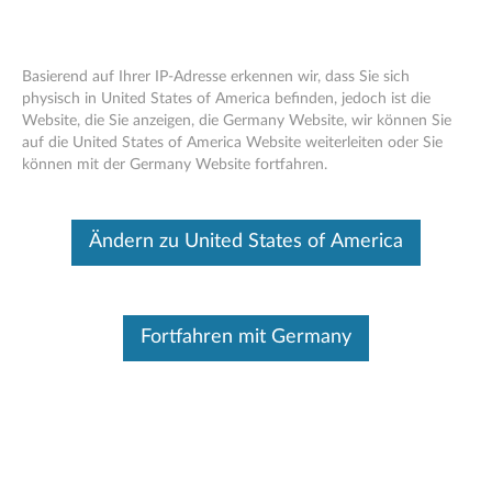
Basierend auf Ihrer IP-Adresse erkennen wir, dass Sie sich
physisch in United States of America befinden, jedoch ist die
Website, die Sie anzeigen, die Germany Website, wir können Sie
Lenovo Legion K200 Gaming-Tastatur
Skip to content
auf die United States of America Website weiterleiten oder Sie
mit Hintergrundbeleuchtung
können mit der Germany Website fortfahren.
Dieser Beitrag wurde maschinell übersetzt. Für die englische
Originalversion bitte hier klicken.
Ändern zu United States of America
Fortfahren mit Germany