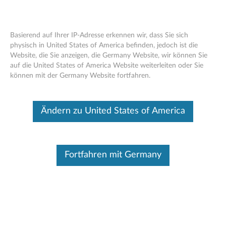
Basierend auf Ihrer IP-Adresse erkennen wir, dass Sie sich
physisch in United States of America befinden, jedoch ist die
Website, die Sie anzeigen, die Germany Website, wir können Sie
Think Pad EM7455 4G LTE Mobiles
Skip to content
auf die United States of America Website weiterleiten oder Sie
Breitband - Übersicht und Ersatzteile
können mit der Germany Website fortfahren.
Dieser Beitrag wurde maschinell übersetzt. Für die englische
Originalversion bitte hier klicken.
Ändern zu United States of America
Fortfahren mit Germany