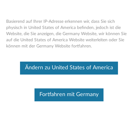
Basierend auf Ihrer IP-Adresse erkennen wir, dass Sie sich
physisch in United States of America befinden, jedoch ist die
Website, die Sie anzeigen, die Germany Website, wir können Sie
Lenovo 300 USB Tastatur - Übersicht
Skip to content
auf die United States of America Website weiterleiten oder Sie
und Ersatzteile
können mit der Germany Website fortfahren.
Dieser Beitrag wurde maschinell übersetzt. Für die englische
Originalversion bitte hier klicken.
Ändern zu United States of America
Fortfahren mit Germany