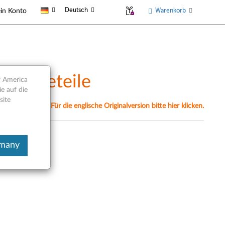
Deutsch
Warenkorb
in Konto
Serviceteile
f America
e auf die
site
nell übersetzt. Für die englische Originalversion bitte hier klicken.
rmany