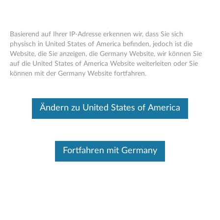
Basierend auf Ihrer IP-Adresse erkennen wir, dass Sie sich
physisch in United States of America befinden, jedoch ist die
Website, die Sie anzeigen, die Germany Website, wir können Sie
Lenovo 230W Wechselstromadapter
Skip to content
auf die United States of America Website weiterleiten oder Sie
können mit der Germany Website fortfahren.
Dieser Beitrag wurde maschinell übersetzt. Für die englische
Originalversion bitte hier klicken.
Ändern zu United States of America
Fortfahren mit Germany