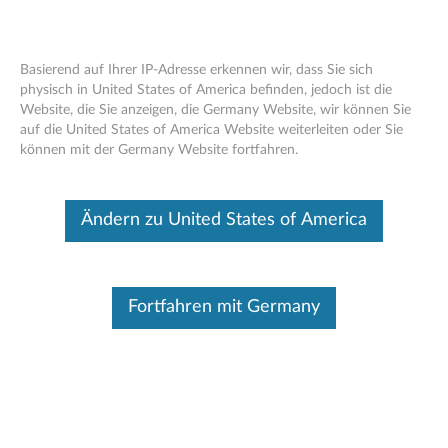
Basierend auf Ihrer IP-Adresse erkennen wir, dass Sie sich
physisch in United States of America befinden, jedoch ist die
Website, die Sie anzeigen, die Germany Website, wir können Sie
Think Centre X1 VESA-Halterung -
Skip to content
auf die United States of America Website weiterleiten oder Sie
Übersicht und Serviceteile
können mit der Germany Website fortfahren.
Dieser Beitrag wurde maschinell übersetzt. Für die englische
Originalversion bitte hier klicken.
Ändern zu United States of America
Fortfahren mit Germany