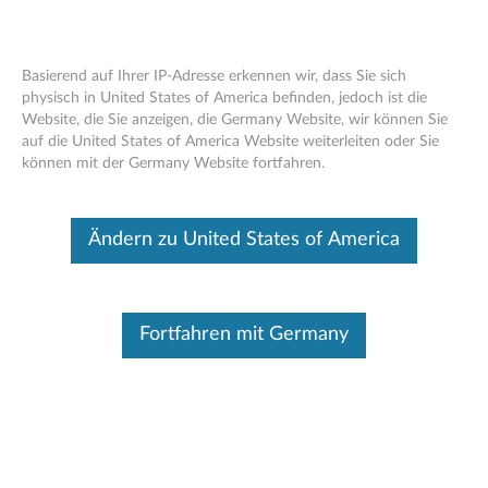
Basierend auf Ihrer IP-Adresse erkennen wir, dass Sie sich
physisch in United States of America befinden, jedoch ist die
Website, die Sie anzeigen, die Germany Website, wir können Sie
Lenovo PowerBank PA10400 -
Skip to content
auf die United States of America Website weiterleiten oder Sie
Übersicht und Ersatzteile
können mit der Germany Website fortfahren.
Dieser Beitrag wurde maschinell übersetzt. Für die englische
Originalversion bitte hier klicken.
Ändern zu United States of America
Fortfahren mit Germany