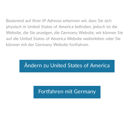
Basierend auf Ihrer IP-Adresse erkennen wir, dass Sie sich
physisch in United States of America befinden, jedoch ist die
Website, die Sie anzeigen, die Germany Website, wir können Sie
Think Pad 180 GB 2,5-Zoll-OPAL2.0-
Skip to content
auf die United States of America Website weiterleiten oder Sie
Solid-State-Laufwerk - Übersicht und
können mit der Germany Website fortfahren.
Serviceteile
Dieser Beitrag wurde maschinell übersetzt. Für die englische
Ändern zu United States of America
Originalversion bitte hier klicken.
Fortfahren mit Germany