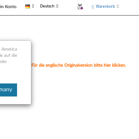
Deutsch
Warenkorb
in Konto
teile
f America
e auf die
site
nell übersetzt. Für die englische Originalversion bitte hier klicken.
rmany