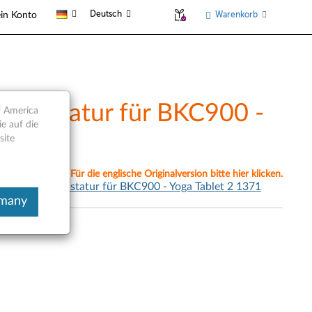
Deutsch
Warenkorb
in Konto
th-Tastatur für BKC900 -
f America
e auf die
site
nell übersetzt. Für die englische Originalversion bitte hier klicken.
r Bluetooth-Tastatur für BKC900 - Yoga Tablet 2 1371
rmany