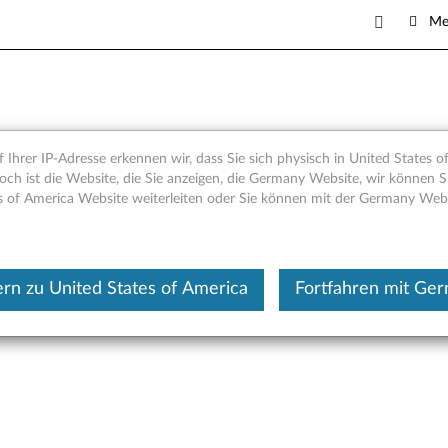
Me
ktinformationen für Bluetoo
 Ihrer IP-Adresse erkennen wir, dass Sie sich physisch in United States o
och ist die Website, die Sie anzeigen, die Germany Website, wir können Si
s of America Website weiterleiten oder Sie können mit der Germany Web
Dieser Beitrag wurde maschi
terzuladen:
(Englisch) Wichtige Produktinformationsanleitung fü
rn zu United States of America
Fortfahren mit Ge