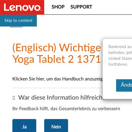
SHOP
SUPPORT
Skip to content
Support
(Englisch) Wichtige Produ
Basierend auf
befinden, jed
Yoga Tablet 2 1371
United State
fortfahren.
Klicken Sie hier, um das Handbuch anzuzeigen oder herun
Ände
War diese Information hilfreich?
Ihr Feedback hilft, das Gesamterlebnis zu verbessern
Ja
Nein