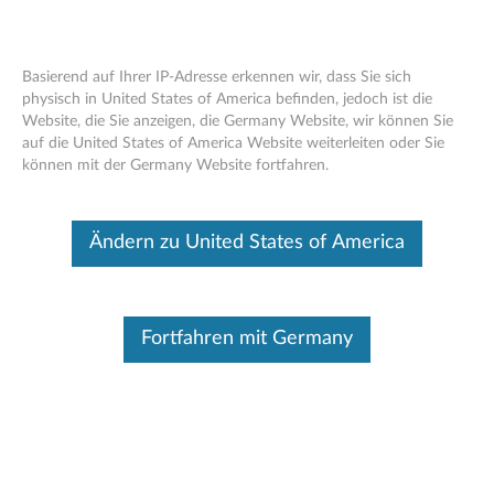
Basierend auf Ihrer IP-Adresse erkennen wir, dass Sie sich
physisch in United States of America befinden, jedoch ist die
Website, die Sie anzeigen, die Germany Website, wir können Sie
Think Pad 512 GB M.2 PCIe x4 Solid
Skip to content
auf die United States of America Website weiterleiten oder Sie
State-Laufwerk - Übersicht und
können mit der Germany Website fortfahren.
Serviceteile
Dieser Beitrag wurde maschinell übersetzt. Für die englische
Ändern zu United States of America
Originalversion bitte hier klicken.
Fortfahren mit Germany