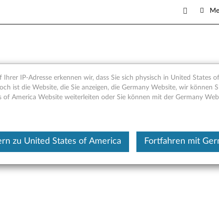
Me
1-Medienkartenlesegerät – Ü
 Ihrer IP-Adresse erkennen wir, dass Sie sich physisch in United States o
och ist die Website, die Sie anzeigen, die Germany Website, wir können Si
s of America Website weiterleiten oder Sie können mit der Germany Web
Dieser Beitrag wurde maschi
rn zu United States of America
Fortfahren mit Ge