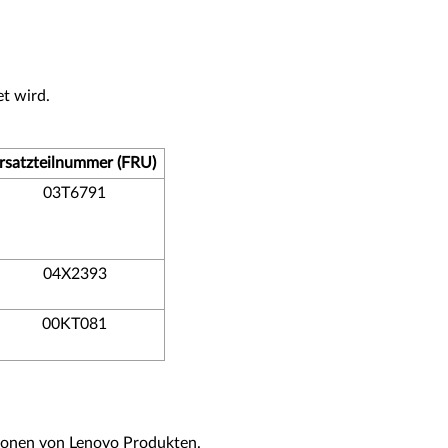
t wird.
rsatzteilnummer (FRU)
03T6791
04X2393
00KT081
ionen von Lenovo Produkten.