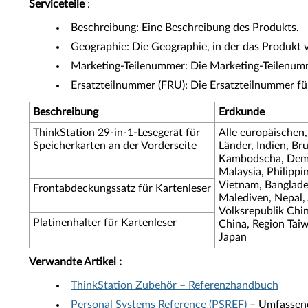
Serviceteile
:
Beschreibung: Eine Beschreibung des Produkts.
Geographie: Die Geographie, in der das Produkt v
Marketing-Teilenummer: Die Marketing-Teilenumme
Ersatzteilnummer (FRU): Die Ersatzteilnummer f
Beschreibung
Erdkunde
ThinkStation 29-in-1-Lesegerät für
Alle europäischen,
Speicherkarten an der Vorderseite
Länder, Indien, Br
Kambodscha, Demok
Malaysia, Philippi
Vietnam, Banglades
Frontabdeckungssatz für Kartenleser
Malediven, Nepal, 
Volksrepublik Chi
Platinenhalter für Kartenleser
China, Region Tai
Japan
Verwandte Artikel
:
ThinkStation Zubehör – Referenzhandbuch
Personal Systems Reference (PSREF)
– Umfassend