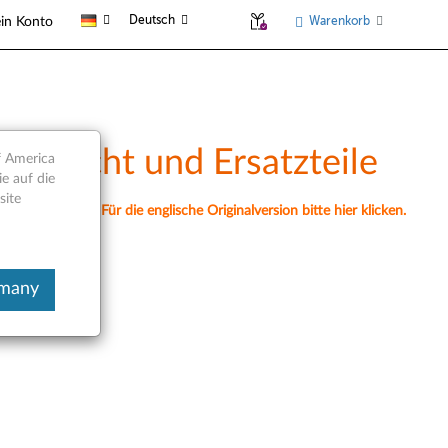
Deutsch
Warenkorb
in Konto
bersicht und Ersatzteile
f America
e auf die
site
nell übersetzt. Für die englische Originalversion bitte hier klicken.
rmany