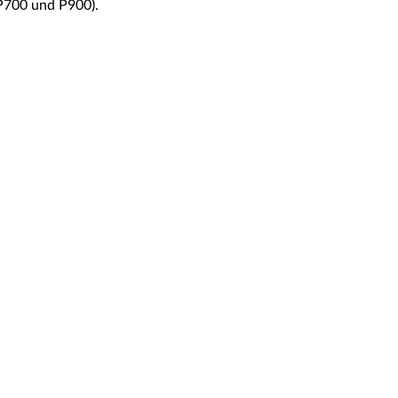
 P700 und P900).