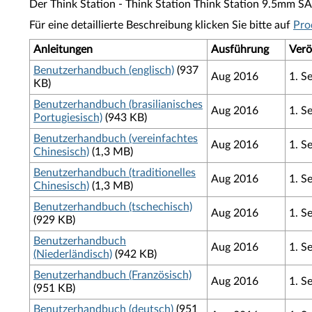
Der Think Station - Think Station Think Station 9.5mm S
Für eine detaillierte Beschreibung klicken Sie bitte auf
Pro
Anleitungen
Ausführung
Verö
Benutzerhandbuch (englisch)
(937
Aug 2016
1. S
KB)
Benutzerhandbuch (brasilianisches
Aug 2016
1. S
Portugiesisch)
(943 KB)
Benutzerhandbuch (vereinfachtes
Aug 2016
1. S
Chinesisch)
(1,3 MB)
Benutzerhandbuch (traditionelles
Aug 2016
1. S
Chinesisch)
(1,3 MB)
Benutzerhandbuch (tschechisch)
Aug 2016
1. S
(929 KB)
Benutzerhandbuch
Aug 2016
1. S
(Niederländisch)
(942 KB)
Benutzerhandbuch (Französisch)
Aug 2016
1. S
(951 KB)
Benutzerhandbuch (deutsch)
(951