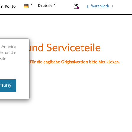
Deutsch
Warenkorb
in Konto
icht und Serviceteile
f America
e auf die
site
nell übersetzt. Für die englische Originalversion bitte hier klicken.
rmany