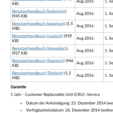
Aug 2016
1. S
KB)
Benutzerhandbuch (italienisch)
Aug 2016
1. S
(945 KB)
Benutzerhandbuch (japanisch)
(1,5
Aug 2016
1. S
MB)
Benutzerhandbuch (russisch)
(939
Aug 2016
1. S
KB)
Benutzerhandbuch (slowakisch)
Aug 2016
1. S
(927 KB)
Benutzerhandbuch (Spanisch)
(946
Aug 2016
1. S
KB)
Benutzerhandbuch (Türkisch)
(1,2
Aug 2016
1. S
MB)
Garantie
1 Jahr - Customer Replaceable Unit (CRU) -Service
Datum der Ankündigung: 23. Dezember 2014 (wel
Verfügbarkeitsdatum: 26. Dezember 2014 (weltw