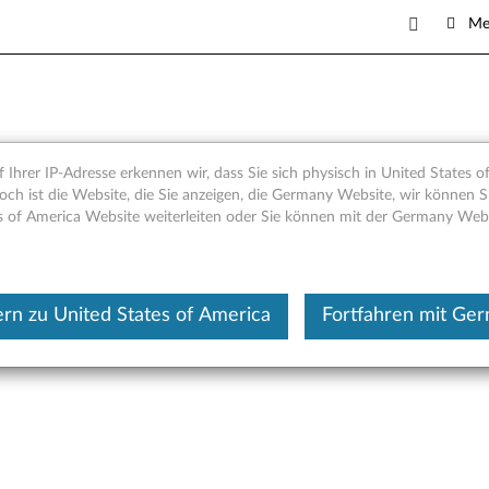
Me
A-Slim-DVD-Brenner - Übers
 Ihrer IP-Adresse erkennen wir, dass Sie sich physisch in United States o
och ist die Website, die Sie anzeigen, die Germany Website, wir können Si
s of America Website weiterleiten oder Sie können mit der Germany Web
Dieser Beitrag wurde maschi
rn zu United States of America
Fortfahren mit Ge