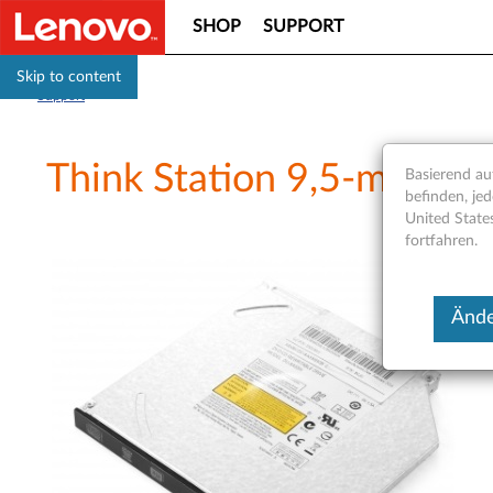
SHOP
SUPPORT
Skip to content
Support
Think Station 9,5-mm-SAT
Basierend auf
befinden, jed
United State
fortfahren.
Ände