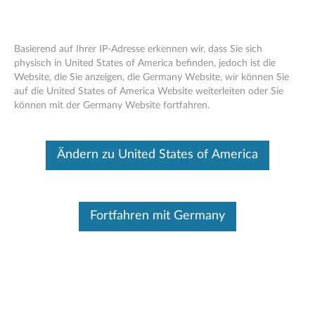
Basierend auf Ihrer IP-Adresse erkennen wir, dass Sie sich
physisch in United States of America befinden, jedoch ist die
Website, die Sie anzeigen, die Germany Website, wir können Sie
Lenovo 65-W-Reisenetzteil – Übersicht
Skip to content
auf die United States of America Website weiterleiten oder Sie
und Ersatzteile
können mit der Germany Website fortfahren.
Dieser Beitrag wurde maschinell übersetzt. Für die englische
Originalversion bitte hier klicken.
Ändern zu United States of America
Fortfahren mit Germany