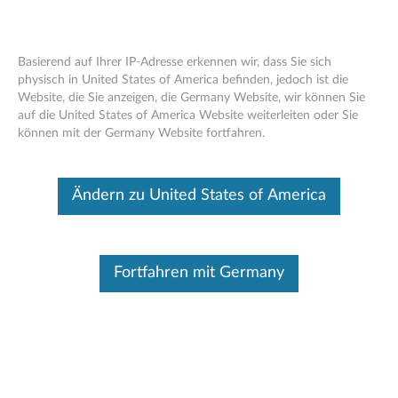
Basierend auf Ihrer IP-Adresse erkennen wir, dass Sie sich
physisch in United States of America befinden, jedoch ist die
Website, die Sie anzeigen, die Germany Website, wir können Sie
Think Pad 10 Touch Case - Übersicht
Skip to content
auf die United States of America Website weiterleiten oder Sie
und Serviceteile
können mit der Germany Website fortfahren.
Dieser Beitrag wurde maschinell übersetzt. Für die englische
Originalversion bitte hier klicken.
Ändern zu United States of America
Fortfahren mit Germany