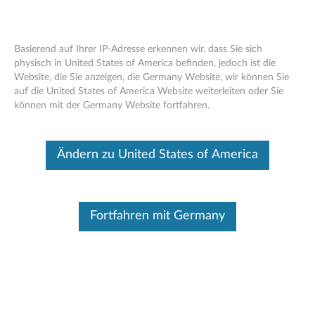
Basierend auf Ihrer IP-Adresse erkennen wir, dass Sie sich
physisch in United States of America befinden, jedoch ist die
Website, die Sie anzeigen, die Germany Website, wir können Sie
ThinkStation Intel Xeon E5-26xx v3
Skip to content
auf die United States of America Website weiterleiten oder Sie
CPUs – Übersicht und Serviceteile
können mit der Germany Website fortfahren.
Dieser Beitrag wurde maschinell übersetzt. Für die englische
Originalversion bitte hier klicken.
Ändern zu United States of America
Fortfahren mit Germany