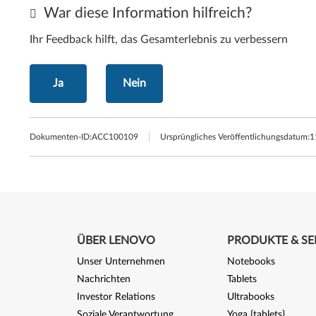
War diese Information hilfreich?
Ihr Feedback hilft, das Gesamterlebnis zu verbessern
Ja
Nein
Dokumenten-ID:
ACC100109
Ursprüngliches Veröffentlichungsdatum:
1
ÜBER LENOVO
PRODUKTE & SE
Unser Unternehmen
Notebooks
Nachrichten
Tablets
Investor Relations
Ultrabooks
Soziale Verantwortung
Yoga {tablets}