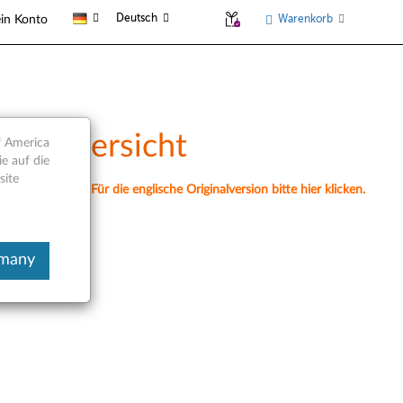
Deutsch
Warenkorb
in Konto
e - Übersicht
f America
e auf die
site
nell übersetzt. Für die englische Originalversion bitte hier klicken.
rmany