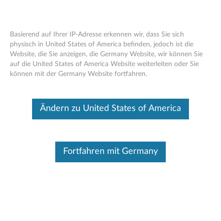
Basierend auf Ihrer IP-Adresse erkennen wir, dass Sie sich
physisch in United States of America befinden, jedoch ist die
Website, die Sie anzeigen, die Germany Website, wir können Sie
Lenovo 2133 MHz ECC LRDIMM/
Skip to content
auf die United States of America Website weiterleiten oder Sie
RDIMM WorkStation-Speicher –
können mit der Germany Website fortfahren.
Übersicht und Serviceteile
Dieser Beitrag wurde maschinell übersetzt. Für die englische
Ändern zu United States of America
Originalversion bitte hier klicken.
Fortfahren mit Germany