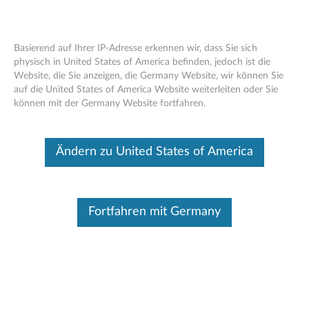
Basierend auf Ihrer IP-Adresse erkennen wir, dass Sie sich
physisch in United States of America befinden, jedoch ist die
Website, die Sie anzeigen, die Germany Website, wir können Sie
Think Server Familienprozessoren -
Skip to content
auf die United States of America Website weiterleiten oder Sie
Übersicht
können mit der Germany Website fortfahren.
Dieser Beitrag wurde maschinell übersetzt. Für die englische
Originalversion bitte hier klicken.
Ändern zu United States of America
Merkmale und Spezifikationen
Think Server erfüllt immer die Anforderungen an die
Fortfahren mit Germany
Leistungsverbesserung und die Aktivierung von
Funktionen durch ständige Verbesserung der Produkte
und Optionen. Wenn Sie Ihre Systeme mit den neuen
Optionen aufrüsten, erzielen Sie große Werte mit
Flexibilität, Skalierbarkeit und bewährter Zuverlässigkeit.
Hinweis
: