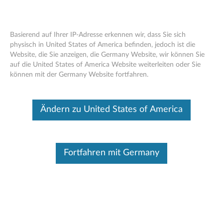
Basierend auf Ihrer IP-Adresse erkennen wir, dass Sie sich
physisch in United States of America befinden, jedoch ist die
Website, die Sie anzeigen, die Germany Website, wir können Sie
Lagerung
Skip to content
auf die United States of America Website weiterleiten oder Sie
können mit der Germany Website fortfahren.
Dieser Beitrag wurde maschinell übersetzt. Für die englische
Originalversion bitte hier klicken.
Lagerung
Ändern zu United States of America
ThinkServer 3,5-Zoll-Hot-Swap-HDD-
Erweiterungskit für Tower (4XF0G4588)
Fortfahren mit Germany
ThinkServer LPe16004B-M6-L PCIe 16 Gbit Fibre
Channel-Adapter mit 4 Anschlüssen von Emulex
(4XB0F28681)
ThinkServer LPe15004B-M8-L PCIe 8 GB Fibre
Channel-Adapter mit 4 Anschlüssen von Emulex
(4XB0F28682)