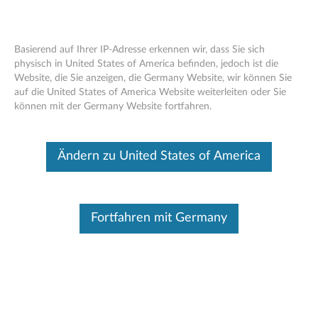
Basierend auf Ihrer IP-Adresse erkennen wir, dass Sie sich
physisch in United States of America befinden, jedoch ist die
Website, die Sie anzeigen, die Germany Website, wir können Sie
Think Server 3,5 "Hot-Swap-HDD-
Skip to content
auf die United States of America Website weiterleiten oder Sie
Erweiterungskit für Tower - Übersicht
können mit der Germany Website fortfahren.
und Serviceteile
Dieser Beitrag wurde maschinell übersetzt. Für die englische
Ändern zu United States of America
Originalversion bitte hier klicken.
Merkmale und Spezifikationen
Fortfahren mit Germany
Think Server 3.5" Das Hot-Swap-Festplatten-
Erweiterungskit für Tower (4XF0G4588) erhöht die
Speicherkapazität Ihres 3.5&rdquo. Hot-Swap-Tower-
Server von 4 Festplatten auf bis zu 8 Festplatten.
Für eine detaillierte Beschreibung klicken Sie bitte auf
Produktübersicht