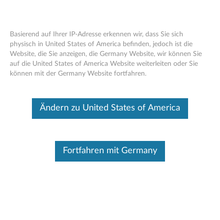
Basierend auf Ihrer IP-Adresse erkennen wir, dass Sie sich
physisch in United States of America befinden, jedoch ist die
Website, die Sie anzeigen, die Germany Website, wir können Sie
Think Server Mount, Stand und Rail Kit
Skip to content
auf die United States of America Website weiterleiten oder Sie
können mit der Germany Website fortfahren.
Dieser Beitrag wurde maschinell übersetzt. Für die englische
Originalversion bitte hier klicken.
Think Server Mount, Stand und Rail Kit
Ändern zu United States of America
Think Server Festplattenlaufwerk, Solid-State-
Laufwerk und Schienenset für RS-Serie
Fortfahren mit Germany
Think Server TD350 Statisches Rack-Kit für 4
Pfosten (4XF0G45870)
Think Server Gen 5 1U 4-Post-Gleitschienen-Kit
(4XF0G45871)