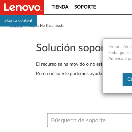
TIENDA
SOPORTE
Skip to content
Soporte
>
Página No Encontrada
Solución soporte Le
En función d
embargo, el s
America o pue
El recurso se ha movido o no está disponible 
Pero con suerte podemos ayudarlo a encontrar
C