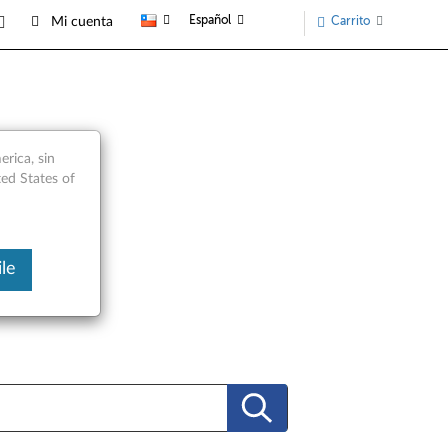
Español
Carrito
Mi cuenta
rica, sin
ted States of
le