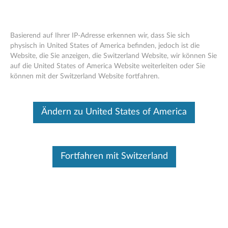
Basierend auf Ihrer IP-Adresse erkennen wir, dass Sie sich
physisch in United States of America befinden, jedoch ist die
Website, die Sie anzeigen, die Switzerland Website, wir können Sie
So finden Sie die PC-Seriennummer
Skip to content
auf die United States of America Website weiterleiten oder Sie
können mit der Switzerland Website fortfahren.
Dieser Beitrag wurde maschinell übersetzt. Für die englische
Originalversion bitte hier klicken.
Verwenden Sie die folgenden Methoden, um die
Ändern zu United States of America
Seriennummer oder den Produktnamen Ihres PCs zu finden.
Klicken Sie auf die Karten, um weitere Details anzuzeigen.
Um Seriennummern für andere Gerätetypen zu finden,
klicken Sie auf
Telefon
,
tablet
,
Fortfahren mit Switzerland
Zubehör
,
Server
oder
Smart-Produkte
.
Anwendungen oder Befehle verwenden
Verwenden Sie Anwendungen wie