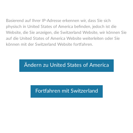
Basierend auf Ihrer IP-Adresse erkennen wir, dass Sie sich
physisch in United States of America befinden, jedoch ist die
Website, die Sie anzeigen, die Switzerland Website, wir können Sie
Lenovo Digitaler Download-
Skip to content
auf die United States of America Website weiterleiten oder Sie
Wiederherstellungsdienst (DDRS) –
können mit der Switzerland Website fortfahren.
Laden Sie die Dateien zum Erstellen
eines Lenovo USB
Wiederherstellungsschlüssels herunter
Ändern zu United States of America
Identifizieren Sie Ihr Gerät
Fortfahren mit Switzerland
Um sicherzugehen, dass dieser Inhalt auf das Gerät zutrifft, auf
dem Sie Informationen benötigen, geben Sie Ihre
Seriennummer ein oder wählen Sie Ihr Produkt aus.
Search serial number or QR Code or Product
Browse