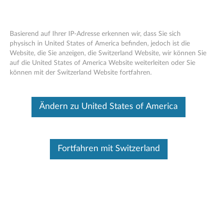
Produkt ändern
Basierend auf Ihrer IP-Adresse erkennen wir, dass Sie sich
Geben Sie Ihre Seriennummer ein, um verfügbare
physisch in United States of America befinden, jedoch ist die
Support-Optionen zu sehen
Website, die Sie anzeigen, die Switzerland Website, wir können Sie
Skip to content
auf die United States of America Website weiterleiten oder Sie
können mit der Switzerland Website fortfahren.
Kein Produkt Ausgewählt
Produkt ändern
Sie Kennen Ihr Produkt/Modell nicht?
Ändern zu United States of America
Live-Chat
Fortfahren mit Switzerland
Anhand von Produkt
Ein Produkt wird benötigt, um den Chat zu
durchsuchen
benutzen
Für weitere Optionen anklicken
Wählen Sie Ihr Produkt
aus