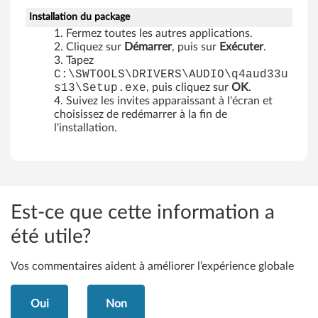
5
Installation du package
7
Fermez toutes les autres applications.
Cliquez sur
Démarrer
, puis sur
Exécuter
.
,
Tapez
C:\SWTOOLS\DRIVERS\AUDIO\q4aud33u
M
s13\Setup.exe
, puis cliquez sur
OK
.
Suivez les invites apparaissant à l'écran et
5
choisissez de redémarrer à la fin de
l'installation.
7
p
,
Est-ce que cette information a
M
été utile?
5
Vos commentaires aident à améliorer l’expérience globale
8
Oui
Non
,