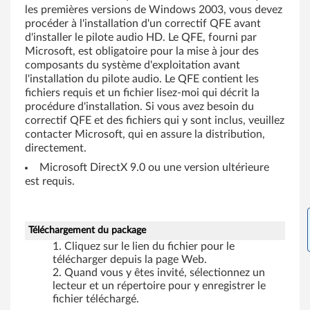
A
les premières versions de Windows 2003, vous devez
procéder à l'installation d'un correctif QFE avant
5
d'installer le pilote audio HD. Le QFE, fourni par
Microsoft, est obligatoire pour la mise à jour des
3
composants du système d'exploitation avant
l'installation du pilote audio. Le QFE contient les
,
fichiers requis et un fichier lisez-moi qui décrit la
procédure d'installation. Si vous avez besoin du
A
correctif QFE et des fichiers qui y sont inclus, veuillez
contacter Microsoft, qui en assure la distribution,
5
directement.
5
Microsoft DirectX 9.0 ou une version ultérieure
est requis.
,
A
Téléchargement du package
6
Cliquez sur le lien du fichier pour le
télécharger depuis la page Web.
0
Quand vous y êtes invité, sélectionnez un
lecteur et un répertoire pour y enregistrer le
,
fichier téléchargé.