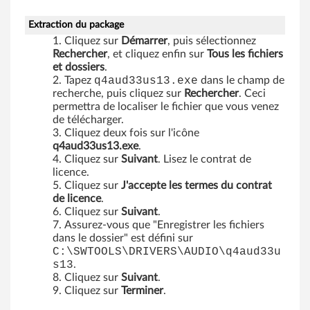
A
Extraction du package
Cliquez sur
Démarrer
, puis sélectionnez
6
Rechercher
, et cliquez enfin sur
Tous les fichiers
et dossiers
.
1
Tapez
q4aud33us13.exe
dans le champ de
recherche, puis cliquez sur
Rechercher
. Ceci
e
permettra de localiser le fichier que vous venez
de télécharger.
,
Cliquez deux fois sur l'icône
q4aud33us13.exe
.
M
Cliquez sur
Suivant
. Lisez le contrat de
licence.
5
Cliquez sur
J'accepte les termes du contrat
de licence
.
5
Cliquez sur
Suivant
.
Assurez-vous que "Enregistrer les fichiers
e
dans le dossier" est défini sur
C:\SWTOOLS\DRIVERS\AUDIO\q4aud33u
,
s13
.
Cliquez sur
Suivant
.
M
Cliquez sur
Terminer
.