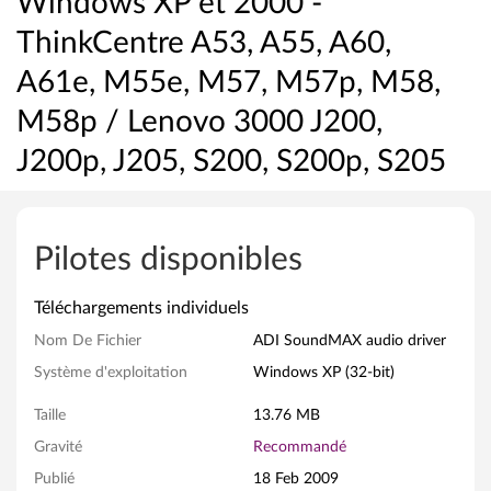
Windows XP et 2000 -
ThinkCentre A53, A55, A60,
A61e, M55e, M57, M57p, M58,
M58p / Lenovo 3000 J200,
J200p, J205, S200, S200p, S205
P
i
Pilotes disponibles
l
Téléchargements individuels
o
Nom De Fichier
ADI SoundMAX audio driver
t
Système d'exploitation
Windows XP (32-bit)
e
Taille
13.76 MB
a
Gravité
Recommandé
Publié
18 Feb 2009