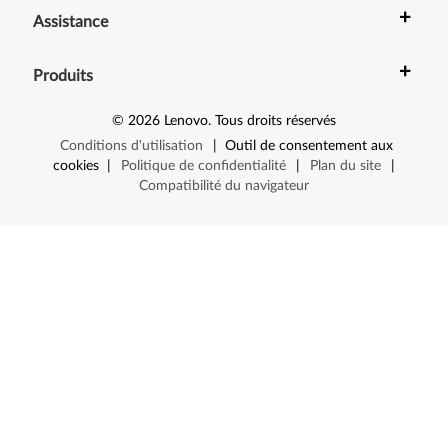
3
+
Assistance
0
+
Produits
0
0
©
2026
Lenovo
.
Tous droits réservés
Conditions d'utilisation
|
Outil de consentement aux
J
cookies
|
Politique de confidentialité
|
Plan du site
|
Compatibilité du navigateur
2
0
0
,
J
2
0