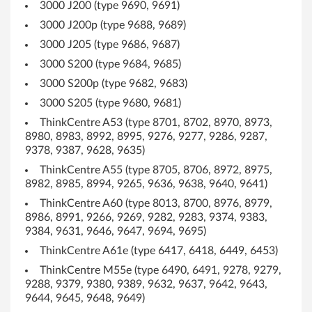
o
3000 J200 (type 9690, 9691)
3000 J200p (type 9688, 9689)
w
3000 J205 (type 9686, 9687)
s
3000 S200 (type 9684, 9685)
X
3000 S200p (type 9682, 9683)
3000 S205 (type 9680, 9681)
P
ThinkCentre A53 (type 8701, 8702, 8970, 8973,
e
8980, 8983, 8992, 8995, 9276, 9277, 9286, 9287,
9378, 9387, 9628, 9635)
t
ThinkCentre A55 (type 8705, 8706, 8972, 8975,
8982, 8985, 8994, 9265, 9636, 9638, 9640, 9641)
2
ThinkCentre A60 (type 8013, 8700, 8976, 8979,
0
8986, 8991, 9266, 9269, 9282, 9283, 9374, 9383,
9384, 9631, 9646, 9647, 9694, 9695)
0
ThinkCentre A61e (type 6417, 6418, 6449, 6453)
ThinkCentre M55e (type 6490, 6491, 9278, 9279,
0
9288, 9379, 9380, 9389, 9632, 9637, 9642, 9643,
9644, 9645, 9648, 9649)
-