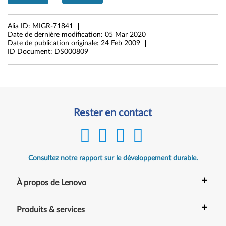
M
Alia ID:
MIGR-71841
5
Date de dernière modification:
05 Mar 2020
Date de publication originale:
24 Feb 2009
8
ID Document:
DS000809
p
/
L
Rester en contact
e
n
Consultez notre rapport sur le développement durable.
o
+
À propos de Lenovo
v
+
o
Produits & services