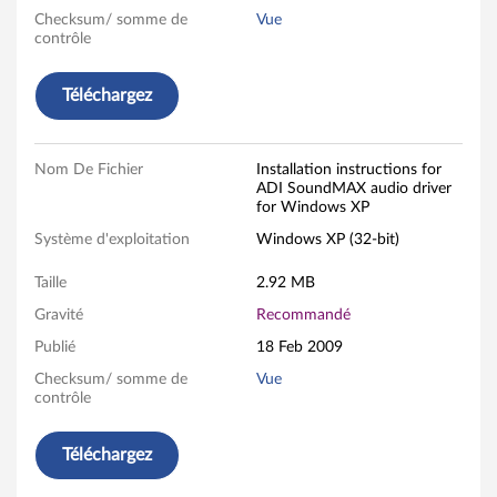
u
Checksum/ somme de
Vue
contrôle
d
i
Téléchargez
o
Nom De Fichier
Installation instructions for
A
ADI SoundMAX audio driver
for Windows XP
D
Système d'exploitation
Windows XP (32-bit)
I
Taille
2.92 MB
S
Gravité
Recommandé
o
Publié
18 Feb 2009
Checksum/ somme de
Vue
u
contrôle
n
Téléchargez
d