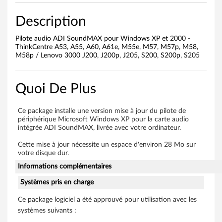
M
Description
A
Pilote audio ADI SoundMAX pour Windows XP et 2000 -
ThinkCentre A53, A55, A60, A61e, M55e, M57, M57p, M58,
X
M58p / Lenovo 3000 J200, J200p, J205, S200, S200p, S205
p
Quoi De Plus
o
u
Ce package installe une version mise à jour du pilote de
périphérique Microsoft Windows XP pour la carte audio
r
intégrée ADI SoundMAX, livrée avec votre ordinateur.
W
Cette mise à jour nécessite un espace d'environ 28 Mo sur
votre disque dur.
i
Informations complémentaires
Systèmes pris en charge
n
Ce package logiciel a été approuvé pour utilisation avec les
d
systèmes suivants :