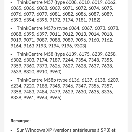
ThinkCentre M57 (type 6008, 6010, 6019, 6062,
T
6065, 6066, 6068, 6069, 6071, 6072, 6074, 6075,
6076, 6077, 6079, 6081, 6082, 6086, 6087, 6089,
h
6393, 6394, 6395, 9172, 9174, 9181, 9182)
ThinkCentre M57p (type 6064, 6067, 6073, 6078,
i
6088, 6395, 6397, 9011, 9012, 9013, 9014, 9018,
9019, 9071, 9087, 9088, 9089, 9096, 9160, 9162,
n
9164, 9163 9193, 9194, 9196, 9303)
k
ThinkCentre M58 (type 6139, 6175, 6239, 6258,
6302, 6303, 7174, 7187, 7244, 7354, 7348, 7355,
C
7359, 7360, 7373, 7626, 7627, 7628, 7637, 7638,
7639, 8820, 8910, 9960)
e
ThinkCentre M58p (type 6136, 6137, 6138, 6209,
6234, 7220, 7188, 7345, 7346, 7347, 7356, 7357,
n
7358, 7483, 7484, 7479, 7629, 7630, 7635, 8336,
t
8338, 9961, 9964, 9965)
r
e
Remarque
:
Sur Windows XP (versions antérieures à SP3) et