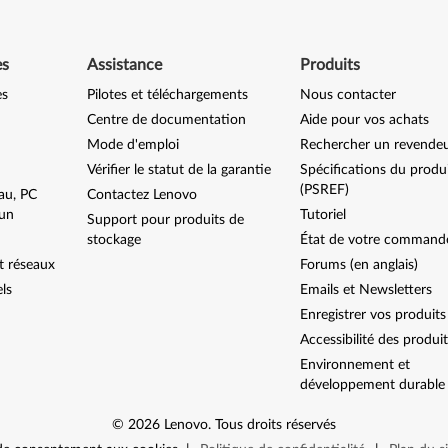
es
Assistance
Produits
es
Pilotes et téléchargements
Nous contacter
Centre de documentation
Aide pour vos achats
Mode d'emploi
Rechercher un revende
Vérifier le statut de la garantie
Spécifications du produ
(PSREF)
au, PC
Contactez Lenovo
-un
Tutoriel
Support pour produits de
stockage
État de votre command
t réseaux
Forums (en anglais)
els
Emails et Newsletters
Enregistrer vos produits
Accessibilité des produi
Environnement et
développement durable
©
2026
Lenovo
.
Tous droits réservés