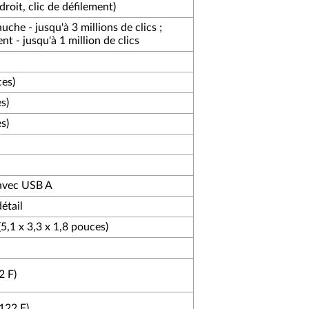
 droit, clic de défilement)
he - jusqu'à 3 millions de clics ;
t - jusqu'à 1 million de clics
es)
s)
s)
 avec USB A
étail
5,1 x 3,3 x 1,8 pouces)
2 F)
(122 F)