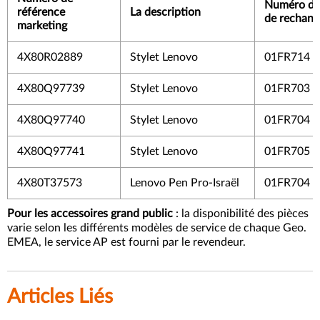
Numéro de
référence
La description
de rechang
marketing
4X80R02889
Stylet Lenovo
01FR714
4X80Q97739
Stylet Lenovo
01FR703
4X80Q97740
Stylet Lenovo
01FR704
4X80Q97741
Stylet Lenovo
01FR705
4X80T37573
Lenovo Pen Pro-Israël
01FR704
Pour les accessoires grand public
: la disponibilité des pièces
varie selon les différents modèles de service de chaque Geo.
EMEA, le service AP est fourni par le revendeur.
Articles Liés