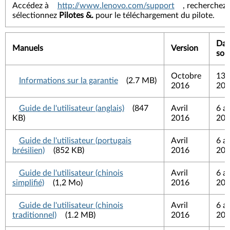
Accédez à
http://www.lenovo.com/support
, recherchez 
sélectionnez
Pilotes &.
pour le téléchargement du pilote.
Dat
Manuels
Version
sort
Octobre
13 
Informations sur la garantie
(2.7 MB)
2016
201
Guide de l'utilisateur (anglais)
(847
Avril
6 av
KB)
2016
201
Guide de l'utilisateur (portugais
Avril
6 av
brésilien)
(852 KB)
2016
201
Guide de l'utilisateur (chinois
Avril
6 av
simplifié)
(1,2 Mo)
2016
201
Guide de l'utilisateur (chinois
Avril
6 av
traditionnel)
(1.2 MB)
2016
201