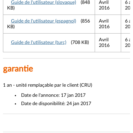
Guide de l'utilisateur (slovaque)
(848
Avril
6 av
KB)
2016
201
Guide de l'utilisateur (espagnol)
(856
Avril
6 av
KB)
2016
201
Avril
6 av
Guide de l'utilisateur (turc)
(708 KB)
2016
201
garantie
1 an - unité remplaçable par le client (CRU)
Date de l'annonce: 17 jan 2017
Date de disponibilité: 24 jan 2017